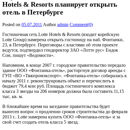
Hotels & Resorts планирует открыть
отель в Петербурге
Posted on
05.07.2011
Author
admin
Comment(0)
Гостиничная сеть Lotte Hotels & Resorts (входит корейскую
Lotte Group) намерена открыть гостиницу на наб. Фонтанки,
23, в Петербурге. Переговоры с властями об этом проекте
ведутся, подтвердил гендиректор ЗАО «Лотте рус» Ендок
Сон, пишут «Ведомости».
Напомним, в конце 2007 г. городское правительство передало
здание ООО «Фонтанка-отель», расторгнув договор аренды с
ГУП «ВО «Тяжпромэкспорт». «Фонтанка-отель» собиралась к
началу 2011 г. реконструировать объект и перечислить в
бюджет 79,4 млн руб. Площадь гостиничного комплекса
класса 3 звезды на 206 номеров должна была составить 11,15
тыс. кв. м.
В ближайшее время на заседание правительства будет
вынесен вопрос о продлении сроков строительства до февраля
2013 г.. Lotte намерена купить ООО «Фонтанка-отель» и за
свой счет создать отель класса 5 звезд.