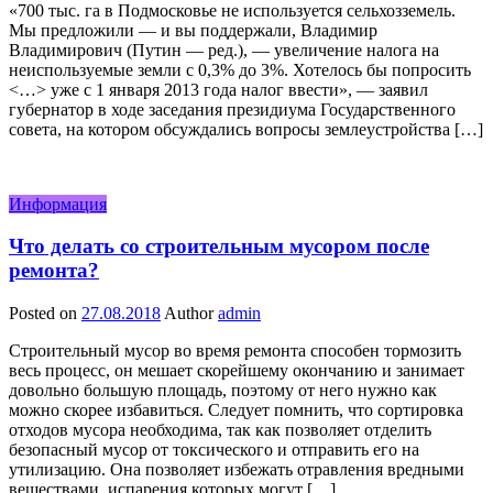
«700 тыс. га в Подмосковье не используется сельхозземель.
Мы предложили — и вы поддержали, Владимир
Владимирович (Путин — ред.), — увеличение налога на
неиспользуемые земли с 0,3% до 3%. Хотелось бы попросить
<…> уже с 1 января 2013 года налог ввести», — заявил
губернатор в ходе заседания президиума Государственного
совета, на котором обсуждались вопросы землеустройства […]
Информация
Что делать со строительным мусором после
ремонта?
Posted on
27.08.2018
Author
admin
Строительный мусор во время ремонта способен тормозить
весь процесс, он мешает скорейшему окончанию и занимает
довольно большую площадь, поэтому от него нужно как
можно скорее избавиться. Следует помнить, что сортировка
отходов мусора необходима, так как позволяет отделить
безопасный мусор от токсического и отправить его на
утилизацию. Она позволяет избежать отравления вредными
веществами, испарения которых могут […]