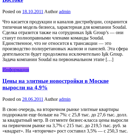
Posted on
18.10.2011
Author
admin
Что касается продукции и каналов дистрибуции, сохранится
типичная модель бизнеса, характерная для компании Soudal.
Сделка отразится также на сотрудниках Işik Group’s — они
станут полноправными членами команды Soudal.
Единственное, что не относится к трансакции — это
производство полиуретановых жалюзи и панелей. Эта сфера
деятельности будет продолжена исключительно Işik Group.
Задача компании Soudal на первоначальном этапе […]
Информация
Цены на элитные новостройки в Москве
выросли на 4,9%
Posted on
28.06.2011
Author
admin
В свою очередь, на вторичном рынке элитные квартиры
подорожали еще больше на 7%: с 25,8 тыс. до 27,6 тыс. долл.
за квадратный метр. В сегменте бизнес-класса цены выросли
на первичном рынке на 3,7% с 215 тыс. до 219,5 тыс. руб. за
«квадрат». На «вторичке» рост составил 3,5% — с 250,3 тыс.