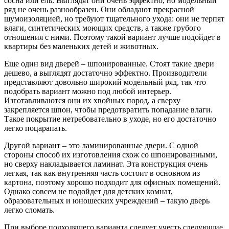
сосна или ель. Выглядят они очень эффектно, но модельный
ряд не очень разнообразен. Они обладают прекрасной
шумоизоляцией, но требуют тщательного ухода: они не терпят
влаги, синтетических моющих средств, а также грубого
отношения с ними. Поэтому такой вариант лучше подойдет в
квартиры без маленьких детей и животных.
Еще один вид дверей – шпонированные. Стоят такие двери
дешево, а выглядят достаточно эффектно. Производители
представляют довольно широкий модельный ряд, так что
подобрать вариант можно под любой интерьер.
Изготавливаются они их хвойных пород, а сверху
закрепляется шпон, чтобы предотвратить попадание влаги.
Такое покрытие нетребовательно в уходе, но его достаточно
легко поцарапать.
Другой вариант – это ламинированные двери. С одной
стороны способ их изготовления схож со шпонированными,
но сверху накладывается ламинат. Эта конструкция очень
легкая, так как внутренняя часть состоит в основном из
картона, поэтому хорошо подходит для офисных помещений.
Однако совсем не подойдет для детских комнат,
образовательных и юношеских учреждений – такую дверь
легко сломать.
При выборе подходящего варианта следует учесть следующие