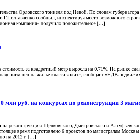
тельства Орловского тоннеля под Невой. По словам губернатора 
 Г.Полтавченко сообщил, инспектируя место возможного строит
сионная компания» получило положительное […]
%
 стоимость за квадратный метр выросла на 0,71%. На рынке сданн
с падением цен на жилье класса «элит», сообщает «НДВ-недвижим
0 млн руб. на конкурсах по реконструкции 3 маги
 на реконструкцию Щелковского, Дмитровского и Алтуфьевского
оящее время подготовлено 9 проектов по магистралям Москвы (к
о на 2012 г. […]