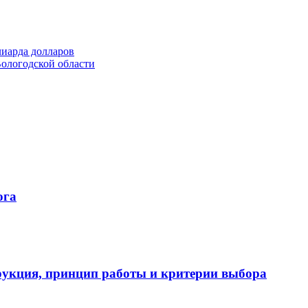
лиарда долларов
ологодской области
ога
укция, принцип работы и критерии выбора