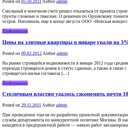
Posted on
05.10.2011
Author
admin
Смольный в конечном счете решил отказаться от проекта строи
грунты сложные и тяжелые. О решении по Орловскому тоннелю
остров. Напомним, еще в конце августа ООО «Невская концес
Информация
Цены на элитные квартиры в январе упали на 3
Posted on
09.02.2012
Author
admin
На рынке строящейся недвижимости в январе 2012 года средняя
перехода строящихся домов в статус сданные, а также в связи 
строящегося жилья составила […]
Информация
Столичным властям удалось сэкономить почти 10
Posted on
29.11.2011
Author
admin
При проведении торгов по разработке проектной документации
служба департамента по конкурентной политике Москвы. В наст
находятся в предпроектной работе — начало работ запланирован