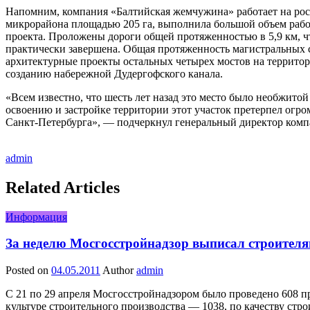
Напомним, компания «Балтийская жемчужина» работает на росс
микрорайона площадью 205 га, выполнила большой объем рабо
проекта. Проложены дороги общей протяженностью в 5,9 км, 
практически завершена. Общая протяженность магистральных с
архитектурные проекты остальных четырех мостов на территор
созданию набережной Дудергофского канала.
«Всем известно, что шесть лет назад это место было необжито
освоению и застройке территории этот участок претерпел огр
Санкт-Петербурга», — подчеркнул генеральный директор комп
admin
Related Articles
Информация
За неделю Мосгосстройнадзор выписал строителя
Posted on
04.05.2011
Author
admin
С 21 по 29 апреля Мосгосстройнадзором было проведено 608 
культуре строительного производства — 1038, по качеству ст