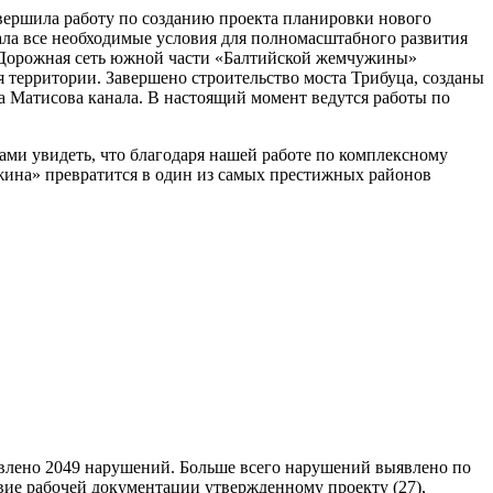
вершила работу по созданию проекта планировки нового
ла все необходимые условия для полномасштабного развития
. Дорожная сеть южной части «Балтийской жемчужины»
 территории. Завершено строительство моста Трибуца, созданы
а Матисова канала. В настоящий момент ведутся работы по
ами увидеть, что благодаря нашей работе по комплексному
жина» превратится в один из самых престижных районов
явлено 2049 нарушений. Больше всего нарушений выявлено по
вие рабочей документации утвержденному проекту (27),