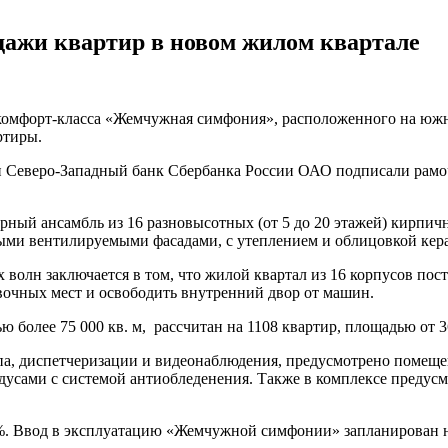
ажи квартир в новом жилом квартале
 комфорт-класса «Жемчужная симфония», расположенного на юж
ртиры.
 Северо-Западный банк Сбербанка России ОАО подписали рамо
ный ансамбль из 16 разновысотных (от 5 до 20 этажей) кирпич
ными вентилируемыми фасадами, c утеплением и облицовкой ке
волн заключается в том, что жилой квартал из 16 корпусов пос
очных мест и освободить внутренний двор от машин.
олее 75 000 кв. м, рассчитан на 1108 квартир, площадью от 36 
тупа, диспетчеризации и видеонаблюдения, предусмотрено поме
ндусами с системой антиобледенения. Также в комплексе преду
%. Ввод в эксплуатацию «Жемчужной симфонии» запланирован на