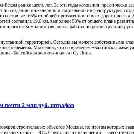
ийском рынке шесть лет. За эти годы компания практически за
т по созданию инженерной и социальной инфраструктуры, созда
что составляет 65% от общей протяженности всех дорог проекта
етей составила 19,6 км, выполнен 58% от общего плана развития
ии проекта. Компания завершила работы по реконструкции русл
й пустынной территорией. Сегодня вы можете собственными глаз
омные перемены. Мы верим, что со временем «Балтийская жемчу
ании «Балтийская жемчужина» г-н Су Линь.
м почти 2 млн руб. штрафов
проверок строительных объектов Москвы, по итогам которых вы
роительных работ — 814. Среди других нарушений — несоответст