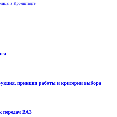
ьницы в Кронштадте
ога
укция, принцип работы и критерии выбора
к передач ВАЗ