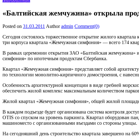
«Балтийская жемчужина» открыла прод
Posted on
31.03.2011
Author
admin
Comment(0)
Сегодня состоялось торжественное открытие жилого квартала
три корпуса квартала «Жемчужная симфония» — всего 174 ква
В рамках церемонии открытия ЗАО «Балтийская жемчужина» и
симфония» по ипотечным продуктам Сбербанка.
Квартал «Жемчужная симфония» представляет собой архитектур
по технологии монолитно-кирпичного домостроения, с навес
Особенность архитектурной концепции в виде гребней морских 
обеспечить жилой комплекс максимальным количеством парков
Жилой квартал «Жемчужная симфония», общей жилой площадью б
В каждом подъезде будет организована система контроля дос
OTIS со спуском на уровень паркинга. Квартал оборудован па
машиноместо с организованными въездами со стороны улицы.
На сегодняшний день строительство квартала завершено на 60