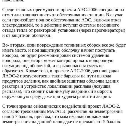
Среди главных преимуществ проекта АЭС-2006 специалисты
отметили защищенность от обесточивания станции. В случае
если произойдет полное обесточивание АЭС, включая отказ
электродизелей, то в действие вступят системы пассивного
отвода тепла от реакторной установки (через парогенераторы)
и от защитной оболочки.
Во- вторых, если повреждение топливных сборок все же будет
иметь место, и под защитную оболочку начнет поступать
водород, он будет рекомбинирован системой удаления
водорода, оператор сможет контролировать водородную
ситуация под оболочкой, и взрывоопасная смесь не
образуется. Кроме того, в проекте АЭС-2006 для площадки
ЛАЭС-2 предусмотрены такие барьеры на пути выхода
продуктов деления, как двойная защитная оболочка здания
реактора и устройство локализации расплава (ловушка
расплава), что сводит к минимуму аварийный выброс в
окружающую среду даже при худшем развитии аварии.
С точки зрения сейсмических воздействий проект ЛАЭС-2,
согласно требованиям МАГАТЭ, рассчитан на землетрясения
силой 7 баллов, при том, что максимально возможные
землетрясения на данной площадке не превышают 5 баллов.