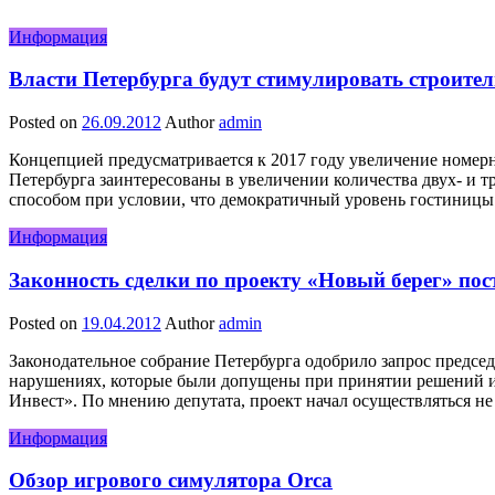
Информация
Власти Петербурга будут стимулировать строите
Posted on
26.09.2012
Author
admin
Концепцией предусматривается к 2017 году увеличение номерно
Петербурга заинтересованы в увеличении количества двух- и т
способом при условии, что демократичный уровень гостиницы
Информация
Законность сделки по проекту «Новый берег» пос
Posted on
19.04.2012
Author
admin
Законодательное собрание Петербурга одобрило запрос предсе
нарушениях, которые были допущены при принятии решений и
Инвест». По мнению депутата, проект начал осуществляться н
Информация
Обзор игрового симулятора Orca