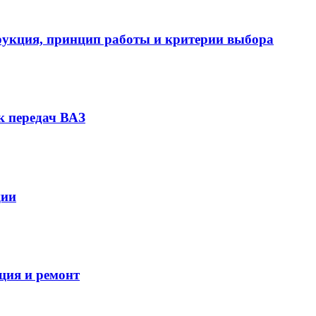
укция, принцип работы и критерии выбора
к передач ВАЗ
ции
ация и ремонт