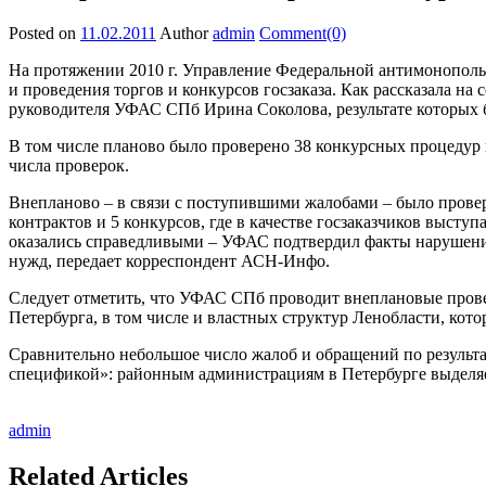
Posted on
11.02.2011
Author
admin
Comment(0)
На протяжении 2010 г. Управление Федеральной антимонополь
и проведения торгов и конкурсов госзаказа. Как рассказала 
руководителя УФАС СПб Ирина Соколова, результате которых 
В том числе планово было проверено 38 конкурсных процедур и
числа проверок.
Внепланово – в связи с поступившими жалобами – было провер
контрактов и 5 конкурсов, где в качестве госзаказчиков выст
оказались справедливыми – УФАС подтвердил факты нарушений 
нужд, передает корреспондент АСН-Инфо.
Следует отметить, что УФАС СПб проводит внеплановые провер
Петербурга, в том числе и властных структур Ленобласти, кото
Сравнительно небольшое число жалоб и обращений по результат
спецификой»: районным администрациям в Петербурге выделяетс
admin
Related Articles