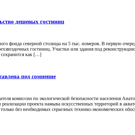
льство дешевых гостиниц
го фонда северной столицы на 5 тыс. номеров. В первую очеред
рехзвездочных гостиниц. Участки или здания под реконструкцию
 сохранится как […]
тавлена под сомнение
дателя комиссии по экологической безопасности населения Анат
 реализации проекта намыва искусственных территорий в аква
е только без необходимых серьезных технико-экономических обо