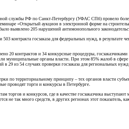
ной службы РФ по Санкт-Петербургу (УФАС СПб) провело более
на семинаре «Открытый аукцион в электронной форме на строите
было выявлено 205 нарушений антимонопольного законодательс
 503 контракта госзаказа для федеральных нужд, в результате ч
ено 20 контрактов и 34 конкурсные процедуры, госзаказчиками 
упали муниципальные органы власти. При этом 85% жалоб в сфере
в 29 из 54 случаях проверки госзаказа для региональных нужд 
ки по территориальному принципу – тех органов власти субъек
рые проводят торги и конкурсы в Петербурге.
ам торгов и конкурсов, где в качестве госзаказчика выступают
я не так много средств, в других регионах этот показатель, ка