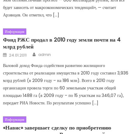
будет зависеть от макроэкономических тенденций», — считает
Арзянцев. Он отметил, что […]
Информация
Фонд РЖС продал в 2010 году земли почти на 4
млрд рублей
Author
Posted on
admin
24.01.2011
Валовой доход Фонда содействия развитию жилищного
строительства от реализации имущества в 2010 году составил 3,936
млрд рублей (в 2009 году – на 186 млн). Всего в 2010 году
организация провела торги по 60 земельным участкам общей
площадью 1488 га (в 2009 году – по 15 участкам на 346,07 га),
передает РИА Новости. По результатам успешно […]
Информация
«Навис» завершает сделку по приобретению