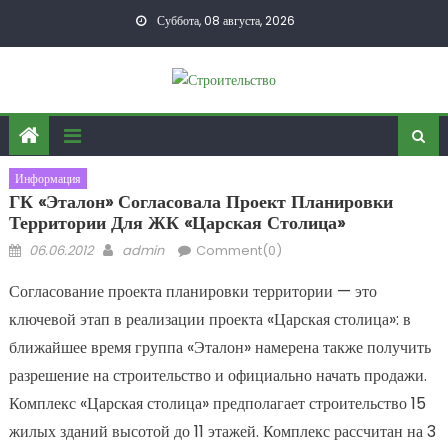
Skip to content
Суббота, 08 августа, 2026
Информация
ГК «Эталон» Согласовала Проект Планировки
Территории Для ЖК «Царская Столица»
Posted on
Author
06.06.2012
admin
Comment(0)
Согласование проекта планировки территории — это
ключевой этап в реализации проекта «Царская столица»: в
ближайшее время группа «Эталон» намерена также получить
разрешение на строительство и официально начать продажи.
Комплекс «Царская столица» предполагает строительство 15
жилых зданий высотой до 11 этажей. Комплекс рассчитан на 3