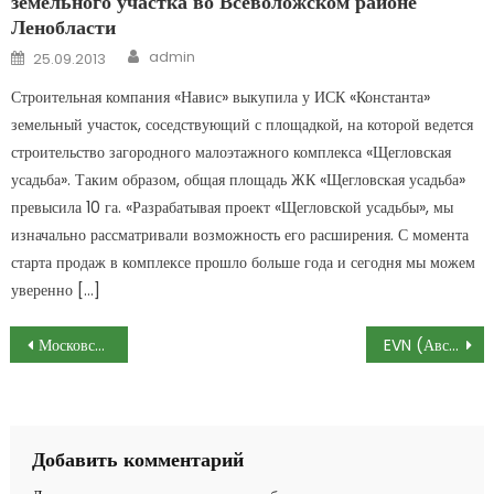
земельного участка во Всеволожском районе
Ленобласти
Author
Posted on
admin
25.09.2013
Строительная компания «Навис» выкупила у ИСК «Константа»
земельный участок, соседствующий с площадкой, на которой ведется
строительство загородного малоэтажного комплекса «Щегловская
усадьба». Таким образом, общая площадь ЖК «Щегловская усадьба»
превысила 10 га. «Разрабатывая проект «Щегловской усадьбы», мы
изначально рассматривали возможность его расширения. С момента
старта продаж в комплексе прошло больше года и сегодня мы можем
уверенно […]
Навигация по записям
Московские архитекторы предлагают создать в столице два хаба
EVN (Австрия) может принять участие в реализации проекта по строительству мусоросжигательного завода в Петербурге
Добавить комментарий