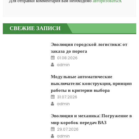
Для отправки комментария вам необходимо
авторизоваться
.
СВЕЖИЕ ЗАПИСИ
Эволюция городской логистики: от
заказа до порога
Posted on
01.08.2026
Author
admin
Модульные автоматические
выключатели: конструкция, принцип
работы и критерии выбора
Posted on
31.07.2026
Author
admin
Эволюция и механика: Погружение в
мир коробок передач ВАЗ
Posted on
29.07.2026
Author
admin