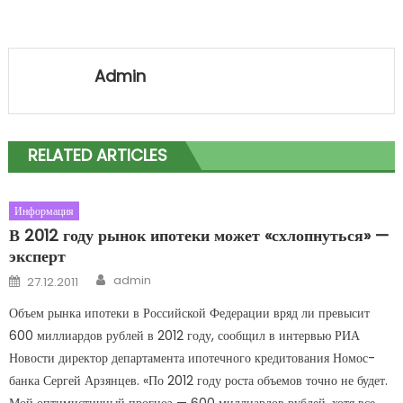
Admin
RELATED ARTICLES
Информация
В 2012 году рынок ипотеки может «схлопнуться» —
эксперт
Author
Posted on
admin
27.12.2011
Объем рынка ипотеки в Российской Федерации вряд ли превысит
600 миллиардов рублей в 2012 году, сообщил в интервью РИА
Новости директор департамента ипотечного кредитования Номос-
банка Сергей Арзянцев. «По 2012 году роста объемов точно не будет.
Мой оптимистичный прогноз — 600 миллиардов рублей, хотя все