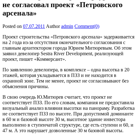
не согласовал проект «Петровского
арсенала»
Posted on
07.07.2011
Author
admin
Comment(0)
Проект строительства «Петровского арсенала» задерживается
на 2 года из-за отсутствия окончательного согласования с
главным архитектором города Юрием Митюревым. Об этом
заявил девелопер Sestra River Development, реализующей
проект, пишет «Коммерсант».
По заявлению девелопера, в комплексе – одна высотка в 20
этажей, которая укладывается в ПЗЗ и не находится в
охранной зоне. Тем не менее, проект не согласовывают без
объяснения причины.
В свою очередь Ю.Митюрев считает, что проект не
соответствует ПЗЗ. По его словам, компания не предоставила
визуальный анализ влияния высотки на панораму. Разработка
не соответствует ПЗЗ по высоте. При допустимой доминанте
в 60 м и базовой высоте 30 м, высотное здание инвестора
выполнено в ступенчатой структуре, где есть ступени и 60, и
47 м. А это нарушает дозволенные 30 м базовой высоты.