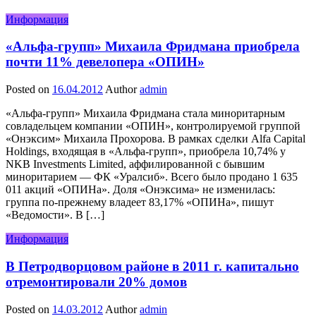
Информация
«Альфа-групп» Михаила Фридмана приобрела
почти 11% девелопера «ОПИН»
Posted on
16.04.2012
Author
admin
«Альфа-групп» Михаила Фридмана стала миноритарным
совладельцем компании «ОПИН», контролируемой группой
«Онэксим» Михаила Прохорова. В рамках сделки Alfa Capital
Holdings, входящая в «Альфа-групп», приобрела 10,74% у
NKB Investments Limited, аффилированной с бывшим
миноритарием — ФК «Уралсиб». Всего было продано 1 635
011 акций «ОПИНа». Доля «Онэксима» не изменилась:
группа по-прежнему владеет 83,17% «ОПИНа», пишут
«Ведомости». В […]
Информация
В Петродворцовом районе в 2011 г. капитально
отремонтировали 20% домов
Posted on
14.03.2012
Author
admin