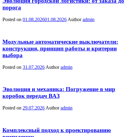
Эволюция городской логистики: от заказа до
порога
Posted on
01.08.2026
01.08.2026
Author
admin
Модульные автоматические выключатели:
конструкция, принцип работы и критерии
выбора
Posted on
31.07.2026
Author
admin
Эволюция и механика: Погружение в мир
коробок передач ВАЗ
Posted on
29.07.2026
Author
admin
Комплексный подход к проектированию
вентиляции