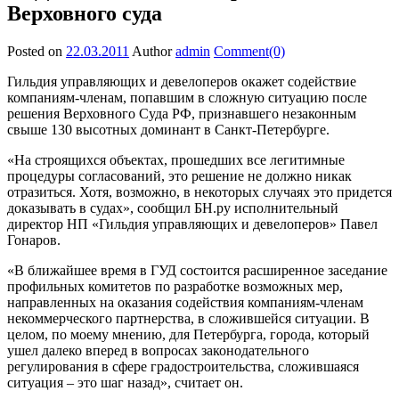
Верховного суда
Posted on
22.03.2011
Author
admin
Comment(0)
Гильдия управляющих и девелоперов окажет содействие
компаниям-членам, попавшим в сложную ситуацию после
решения Верховного Суда РФ, признавшего незаконным
свыше 130 высотных доминант в Санкт-Петербурге.
«На строящихся объектах, прошедших все легитимные
процедуры согласований, это решение не должно никак
отразиться. Хотя, возможно, в некоторых случаях это придется
доказывать в судах», сообщил БН.ру исполнительный
директор НП «Гильдия управляющих и девелоперов» Павел
Гонаров.
«В ближайшее время в ГУД состоится расширенное заседание
профильных комитетов по разработке возможных мер,
направленных на оказания содействия компаниям-членам
некоммерческого партнерства, в сложившейся ситуации. В
целом, по моему мнению, для Петербурга, города, который
ушел далеко вперед в вопросах законодательного
регулирования в сфере градостроительства, сложившаяся
ситуация – это шаг назад», считает он.