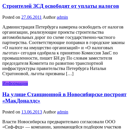
Строителей ЗСД освободят от уплаты налогов
Posted on
27.06.2011
Author
admin
Администрация Петербурга намерена освободить от налогов
организации, реализующие проекты строительства
автомобильных дорог по схеме государственно-частного
партнерства. Соответствующие поправки в городские законы
«О налоге на имущество организаций» и «О налоговых
льготах» сегодня одобрила к принятию Комиссия ЗакС по
промышленности, пишет БН.ру По словам заместителя
председателя Комитета по развитию транспортной
инфраструктуры правительства Петербурга Натальи
Стратоновой, льготы призваны […]
Информация
На улице Станционной в Новосибирске построят
«МакДоналдс»
Posted on
13.06.2013
Author
admin
Власти Новосибирска предварительно согласовали ООО
«Сиф-фуд» — компании, занимающейся подбором участков