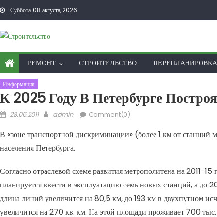
Skip to content
Суббота, 08 августа, 2026
РЕМОНТ
СТРОИТЕЛЬСТВО
ПЕРЕПЛАНИРОВКА
Информация
К 2025 Году В Петербурге Постро
Posted on
Author
28.06.2011
admin
Comment(0)
В «зоне транспортной дискриминации» (более 1 км от станций 
населения Петербурга.
Согласно отраслевой схеме развития метрополитена на 2011-15 г
планируется ввести в эксплуатацию семь новых станций, а до 2
длина линий увеличится на 80,5 км, до 193 км в двухпутном и
увеличится на 270 кв. км. На этой площади проживает 700 тыс.