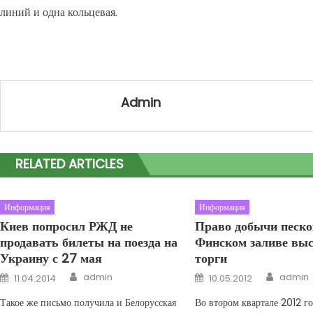
линий и одна кольцевая.
Admin
RELATED ARTICLES
Информация
Информация
Киев попросил РЖД не
Право добычи песко
продавать билеты на поезда на
Финском заливе выс
Украину с 27 мая
торги
Author
Author
Posted on
Posted on
admin
admin
11.04.2014
10.05.2012
Такое же письмо получила и Белорусская
Во втором квартале 2012 го