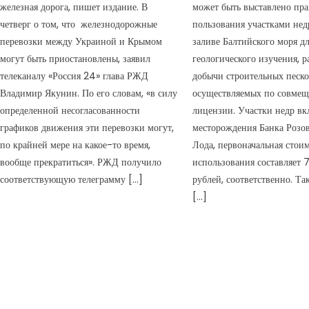
железная дорога, пишет издание. В
может быть выставлено пра
четверг о том, что железнодорожные
пользования участками не
перевозки между Украиной и Крымом
заливе Балтийского моря д
могут быть приостановлены, заявил
геологического изучения, р
телеканалу «Россия 24» глава РЖД
добычи строительных песко
Владимир Якунин. По его словам, «в силу
осуществляемых по совме
определенной несогласованности
лицензии. Участки недр в
графиков движения эти перевозки могут,
месторождения Банка Розов
по крайней мере на какое-то время,
Лода, первоначальная стои
вообще прекратиться». РЖД получило
использования составляет 7
соответствующую телеграмму […]
рублей, соответственно. Так
[…]