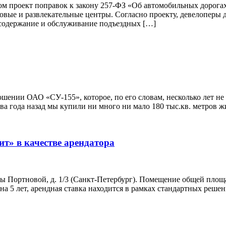
проект поправок к закону 257-ФЗ «Об автомобильных дорогах»
рговые и развлекательные центры. Согласно проекту, девелоперы
, содержание и обслуживание подъездных […]
ении ОАО «СУ-155», которое, по его словам, несколько лет не 
ва года назад мы купили ни много ни мало 180 тыс.кв. метров жи
т» в качестве арендатора
ины Портновой, д. 1/3 (Санкт-Петербург). Помещение общей площ
на 5 лет, арендная ставка находится в рамках стандартных реше