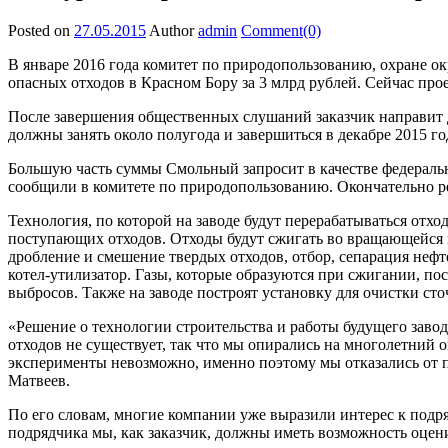
Posted on
27.05.2015
Author
admin
Comment(0)
В январе 2016 года комитет по природопользованию, охране о
опасных отходов в Красном Бору за 3 млрд рублей. Сейчас пр
После завершения общественных слушаний заказчик направит д
должны занять около полугода и завершиться в декабре 2015 го
Большую часть суммы Смольный запросит в качестве федераль
сообщили в комитете по природопользованию. Окончательно ре
Технология, по которой на заводе будут перерабатываться отх
поступающих отходов. Отходы будут сжигать во вращающейся печ
дробление и смешение твердых отходов, отбор, сепарация нефт
котел-утилизатор. Газы, которые образуются при сжигании, по
выбросов. Также на заводе построят установку для очистки сто
«Решение о технологии строительства и работы будущего заво
отходов не существует, так что мы опирались на многолетний 
эксперименты невозможно, именно поэтому мы отказались от п
Матвеев.
По его словам, многие компании уже выразили интерес к подря
подрядчика мы, как заказчик, должны иметь возможность оце