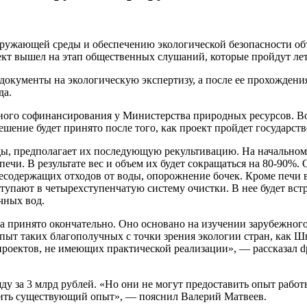
кружающей среды и обеспечению экологической безопасности об
оект вышел на этап общественных слушаний, которые пройдут ле
окументы на экологическую экспертизу, а после ее прохождения
да.
ного софинансирования у Министерства природных ресурсов. В
шение будет принято после того, как проект пройдет государст
оды, предполагает их последующую рекультивацию. На начальном 
и. В результате вес и объем их будет сокращаться на 80-90%. О
есодержащих отходов от воды, опорожнение бочек. Кроме печи в
ступают в четырехступенчатую систему очистки. В нее будет вст
чных вод.
да принято окончательно. Оно основано на изучении зарубежног
опыт таких благополучных с точки зрения экологии стран, как 
роектов, не имеющих практической реализации», — рассказал d
ду за 3 млрд рублей. «Но они не могут предоставить опыт работ
нить существующий опыт», — пояснил Валерий Матвеев.