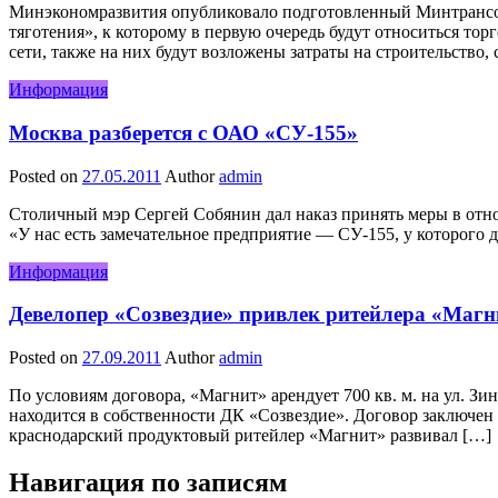
Минэкономразвития опубликовало подготовленный Минтрансом 
тяготения», к которому в первую очередь будут относиться то
сети, также на них будут возложены затраты на строительство
Информация
Москва разберется с ОАО «СУ-155»
Posted on
27.05.2011
Author
admin
Столичный мэр Сергей Собянин дал наказ принять меры в отнош
«У нас есть замечательное предприятие — СУ-155, у которого д
Информация
Девелопер «Созвездие» привлек ритейлера «Магни
Posted on
27.09.2011
Author
admin
По условиям договора, «Магнит» арендует 700 кв. м. на ул. З
находится в собственности ДК «Созвездие». Договор заключен 
краснодарский продуктовый ритейлер «Магнит» развивал […]
Навигация по записям