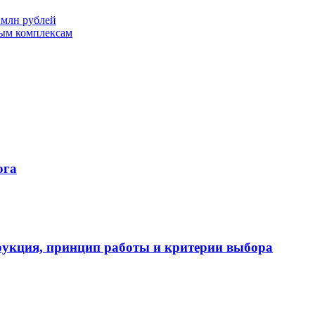
 млн рублей
лым комплексам
ога
укция, принцип работы и критерии выбора