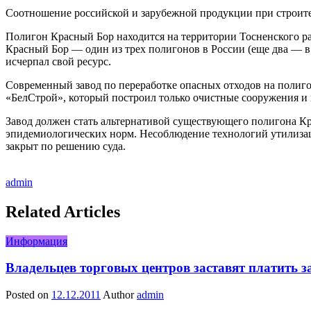
Соотношение российской и зарубежной продукции при строите
Полигон Красный Бор находится на территории Тосненского рай
Красный Бор — один из трех полигонов в России (еще два — в 
исчерпал свой ресурс.
Современный завод по переработке опасных отходов на полигон
«БелСтрой», который построил только очистные сооружения и к
Завод должен стать альтернативой существующего полигона Кр
эпидемиологических норм. Несоблюдение технологий утилизаци
закрыт по решению суда.
admin
Related Articles
Информация
Владельцев торговых центров заставят платить з
Posted on
12.12.2011
Author
admin