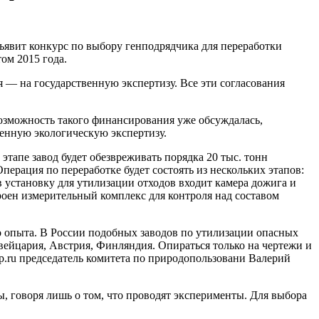
ъявит конкурс по выбору генподрядчика для переработки
том 2015 года.
 — на государственную экспертизу. Все эти согласования
озможность такого финансирования уже обсуждалась,
венную экологическую экспертизу.
этапе завод будет обезвреживать порядка 20 тыс. тонн
перация по переработке будет состоять из нескольких этапов:
 установку для утилизации отходов входит камера дожига и
роен измерительный комплекс для контроля над составом
о опыта. В России подобных заводов по утилизации опасных
Швейцария, Австрия, Финляндия. Опираться только на чертежи и
p.ru председатель комитета по природопользовани Валерий
ы, говоря лишь о том, что проводят эксперименты. Для выбора