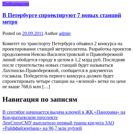
Информация
В Петербурге спроектируют 7 новых станций
метро
Posted on
20.09.2011
Author
admin
Комитет по транспорту Петербурга объявил 2 конкурса на
проектирование станций метрополитена. Разработка проектов
продолжения Невско-Василеостровской и Правобережной
линий обойдется городу в целом в 1,2 млрд руб. Последняя
после строительства новых станций будет называться
Лахтинско-Правобережной, сообщается в документах
госзаказа. Победитель первого конкурса должен будет
спроектировать четыре станции на «зеленой» ветке по цене
не выше 768,6 млн […]
Навигация по записям
В сентябре начинается выдача ключей в ЖК «Панорама» на
Кондратьевском проспекте
ЛенСпецСМУ выплатило первый транш кредита ЗАО
«Райффайзенбанк» на 96,7 млн рублей