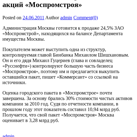
акций «Моспромстроя»
Posted on
24.06.2011
Author
admin
Comment(0)
Администрация Москвы готовится к продаже 24,5% ЗАО
«Моспромстрой», находящихся на балансе Департамента
имущества Москвы.
Покупателем может выступить одна из структур,
контролируемая главой Бинбанка Михаилом Шишхановым.
Он и его дядя Михаил Гуцериев (глава и совладелец
«Русснефти») контролируют большую часть бизнеса
«Моспромстроя», поэтому им и предлагается выкупить
оставшийся пакет, пишет «Коммерсант» со ссылкой на
источники.
Оценка городского пакета в «Моспромстрое» почти
завершена. За основу брались 30% стоимости чистых активов
компании за 2010 год. Судя по отчетности компании, в
прошлом году этот показатель составил 10,94 млрд руб.
Получается, что свой пакет «Моспромстроя» Москва
оценивает в 3,28 млрд руб.
admin