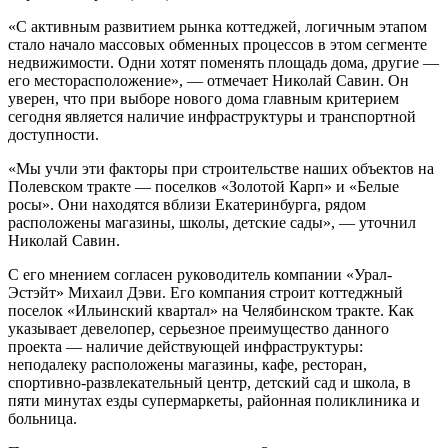
«С активным развитием рынка коттеджей, логичным этапом
стало начало массовых обменных процессов в этом сегменте
недвижимости. Одни хотят поменять площадь дома, другие —
его месторасположение», — отмечает Николай Савин. Он
уверен, что при выборе нового дома главным критерием
сегодня является наличие инфраструктуры и транспортной
доступности.
«Мы учли эти факторы при строительстве наших объектов на
Полевском тракте — поселков «Золотой Карп» и «Белые
росы». Они находятся вблизи Екатеринбурга, рядом
расположены магазины, школы, детские сады», — уточнил
Николай Савин.
С его мнением согласен руководитель компании «Урал-
Эстэйт» Михаил Дэви. Его компания строит коттеджный
поселок «Ильинский квартал» на Челябинском тракте. Как
указывает девелопер, серьезное преимущество данного
проекта — наличие действующей инфраструктуры:
неподалеку расположены магазины, кафе, ресторан,
спортивно-развлекательный центр, детский сад и школа, в
пяти минутах езды супермаркеты, районная поликлиника и
больница.