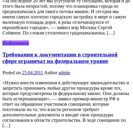
«За последние 20 лет мы усугубили ту ситуацию, которая и до
этого была непростой, потому что планировка города не
предназначалась для такого потока машин. И сегодня мы
имеем самую плотную городскую застройку в мире и самую
маленькую площадь дорог, в разы отличающуюся от
европейских городов», — заявил мэр Москвы Сергей
Собянин. По словам столичного градоначальника, […]
Информация
Требования к документации в строительной
сфере ограничат на федеральном уровне
Posted on
25.04.2011
Author
admin
«Нужно внести изменения в действующее законодательство и
запретить принимать любые другие процедуры кроме тех,
которые предусмотрены (в федеральном) законе. Они должны
быть исчерпывающие», — заявил премьер-министр РФ в
ответ на обращение участников совещания, которые
посетовали на то, что власти регионов требуют
дополнительные документы и вводят свои процедуры
согласования в области строительства. В ходе совещании по
[…]