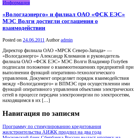
Информация
«Вологдаэнерго» и филиал ОАО «ФСК ЕЭС»
МЭС Волги достигли соглашения о
взаимодействии
Posted on
24.06.2011
Author
admin
Директор филиала ОАО «МРСК Северо-Запада» —
«Вологдаэнерго» Александр Климанов и руководитель
филиала ОАО «ФСК ЕЭС» МЭС Волги Владимир Голубев
подписали положение о взаимоотношениях предприятий при
выполнении функций оперативно-технологического
управления. Документ определяет порядок взаимодействия
между «Вологдаэнерго» и ВПМЭС при осуществлении ими
функций оперативного управления объектами электрических
сетей в процессе передачи электроэнергии по электросетям,
находящимся в их […]
Навигация по записям
Программу по стимулированию кредитования
жилстроительства АИЖК продлил на два года
Московский банк Сбербанка России выдаст ипотеку на