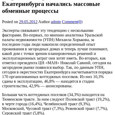
Екатеринбурга начались массовые
обменные процессы
Posted on
29.05.2012
Author
admin
Comment(0)
Эксперты связывают эту тенденцию с несколькими
факторами. Во-первых, по мнению аналитика Уральской
палаты недвижимости (УПН) Михаила Хорькова, за
последние годы люди накопили определенный опыт
проживания в загородных домах и теперь лучше понимают,
какой дом с точки зрения планировочных решений и
эксплуатационных затрат они хотят иметь. Во-вторых, как
отметил президента ЦН «МАН» Николай Савинй, сегодня на
загородном рынке появился выбор. Так, по данным УПН,
сегодня в окрестностях Екатеринбурга насчитывается порядка
170 организованных коттеджных поселков. Из них 10,3%
сданы в эксплуатацию, 46,8% — находятся в стадии
строительства, 42,9% — анонсированы.
Большая часть коттеджных поселков (34,3%) находится на
Тюменском тракте. За ним следуют Полевской тракт (19,2%),
в черте города (16,4%), Челябинский тракт (9,3%),
Московский, Чусовой тракт (7,3%), Режевской тракт (7,7%),
Серовский тракт (5,8%).