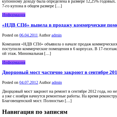
купонному доходу была определена в размере 12,25% годовых
7-го купона в общем размере […]
Информация
«НДВ СПб» вывела в продажу коммерческие пом
Posted on
06.04.2011
Author
admin
Компания «НДВ СПб» объявила о начале продаж коммерческих
поступили коммерческие помещения в 6 корпусах. В 17-тиэтажн
ой этаж. Минимальная […]
Информация
Дворцовый мост частично закроют в сентябре 201
Posted on
04.07.2012
Author
admin
Дворцовый мост закроют на ремонт в сентябре 2012 года, но н
а уже с ноября начнутся ремонтные работы. На время реконстр
Благовещенский мост. Полностью […]
Навигация по записям