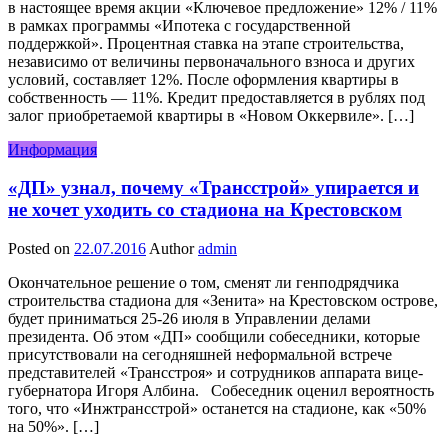
в настоящее время акции «Ключевое предложение» 12% / 11%
в рамках программы «Ипотека с государственной
поддержкой». Процентная ставка на этапе строительства,
независимо от величины первоначального взноса и других
условий, составляет 12%. После оформления квартиры в
собственность — 11%. Кредит предоставляется в рублях под
залог приобретаемой квартиры в «Новом Оккервиле». […]
Информация
«ДП» узнал, почему «Трансстрой» упирается и
не хочет уходить со стадиона на Крестовском
Posted on
22.07.2016
Author
admin
Окончательное решение о том, сменят ли генподрядчика
строительства стадиона для «Зенита» на Крестовском острове,
будет приниматься 25-26 июля в Управлении делами
президента. Об этом «ДП» сообщили собеседники, которые
присутствовали на сегодняшней неформальной встрече
представителей «Трансстроя» и сотрудников аппарата вице-
губернатора Игоря Албина. Собеседник оценил вероятность
того, что «Инжтрансстрой» останется на стадионе, как «50%
на 50%». […]