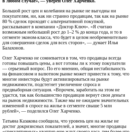
в любом случае», — уверен Олег Харченко.
Большой рост цен и колебания на рынке не выгодны ни
покупателям, ни, как ни странно продавцам, так как на рынке
80 % сделок проходят с альтернативной покупкой,
рассказывают в компании «Доктор Ключ». «Я считаю
возможным небольшой рост до 1–2 % до конца года, и то в
сегменте эконом-класса, что будет в целом необременительно
для совершения сделок для всех сторон», — думает Илья
Балахонов.
Олег Харченко не сомневается в том, что продавцы всегда
готовы повышать цены, а вот готовы ли к этому покупатели
— серьезный вопрос. По его мнению, общая нестабильность
на финансовом и валютном рынке может привести к тому, что
многие инвесторы будут активизироваться на рынке
недвижимости, подстегнет увеличение спроса и
предвыборная ситуация. «Впрочем, заработать на этом не
удастся, так как большинство продавцов вернут свои деньги
на рынок недвижимости. Также мы не ожидаем значительных
изменений в спросе на жилье в сегменте свыше 5 млн
рублей», — поделился Олег Харченко.
Татьяна Казакова сообщила, что уровень цен на жилье не
достиг докризисных показателей, а значит, многие продавцы
«спекулятивных» квартир еще ждут своего часа, тем более что