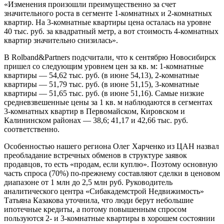
«Изменения произошли преимущественно за счет
значительного роста в сегменте 1-комнатных и 2-комнатных
квартир. На 3-комнатные квартиры цена осталась на уровне
40 тыс. руб. за квадратный метр, а вот стоимость 4-комнатных
квартир значительно снизилась».
В Rolband&Partners подсчитали, что к сентябрю Новосибирск
пришел со следующим уровнем цен за кв. м: 1-комнатные
квартиры — 54,62 тыс. руб. (в июне 54,13), 2-комнатные
квартиры — 51,79 тыс. руб. (в июне 51,15), 3-комнатные
квартиры — 51,65 тыс. руб. (в июне 51,16). Самые низкие
средневзвешенные цены за 1 кв. м наблюдаются в сегментах
3-комнатных квартир в Первомайском, Кировском и
Калининском районах — 38,6; 41,17 и 42,66 тыс. руб.
соответственно.
Особенностью нашего региона Олег Харченко из ЦАН назвал
преобладание встречных обменов в структуре заявок
продавцов, то есть «продам, если куплю». Поэтому основную
часть спроса (70%) по-прежнему составляют сделки в ценовом
диапазоне от 1 млн до 2,5 млн руб. Руководитель
аналитического центра «Сибакадемстрой Недвижимость»
Татьяна Казакова уточнила, что люди берут небольшие
ипотечные кредиты, а потому повышенным спросом
пользуются 2- и 3-комнатные квартиры в хорошем состоянии