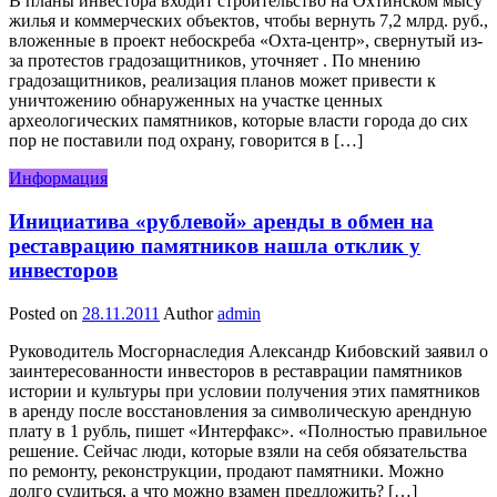
В планы инвестора входит строительство на Охтинском мысу
жилья и коммерческих объектов, чтобы вернуть 7,2 млрд. руб.,
вложенные в проект небоскреба «Охта-центр», свернутый из-
за протестов градозащитников, уточняет . По мнению
градозащитников, реализация планов может привести к
уничтожению обнаруженных на участке ценных
археологических памятников, которые власти города до сих
пор не поставили под охрану, говорится в […]
Информация
Инициатива «рублевой» аренды в обмен на
реставрацию памятников нашла отклик у
инвесторов
Posted on
28.11.2011
Author
admin
Руководитель Мосгорнаследия Александр Кибовский заявил о
заинтересованности инвесторов в реставрации памятников
истории и культуры при условии получения этих памятников
в аренду после восстановления за символическую арендную
плату в 1 рубль, пишет «Интерфакс». «Полностью правильное
решение. Сейчас люди, которые взяли на себя обязательства
по ремонту, реконструкции, продают памятники. Можно
долго судиться, а что можно взамен предложить? […]