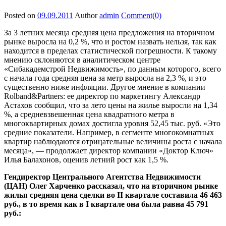
Posted on
09.09.2011
Author
admin
Comment(0)
За 3 летних месяца средняя цена предложения на вторичном
рынке выросла на 0,2 %, что и ростом назвать нельзя, так как
находится в пределах статистической погрешности. К такому
мнению склоняются в аналитическом центре
«Сибакадемстрой Недвижимость», по данным которого, всего
с начала года средняя цена за метр выросла на 2,3 %, и это
существенно ниже инфляции. Другое мнение в компании
Rolband&Partners: ее директор по маркетингу Александр
Астахов сообщил, что за лето цены на жилье выросли на 1,34
%, а средневзвешенная цена квадратного метра в
многоквартирных домах достигла уровня 52,45 тыс. руб. «Это
средние показатели. Например, в сегменте многокомнатных
квартир наблюдаются отрицательные величины роста с начала
месяца», — продолжает директор компании «Доктор Ключ»
Илья Балахонов, оценив летний рост как 1,5 %.
Гендиректор Центрального Агентства Недвижимости
(ЦАН) Олег Харченко рассказал, что на вторичном рынке
жилья средняя цена сделки во II квартале составила 46 463
руб., в то время как в I квартале она была равна 45 791
руб.: