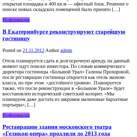
открытая площадка и 400 кв.м — офисный блок. Решение о
поиске новых складских помещений было принято […]
Информация
В Екатеринбурге реконструируют старейшую
гостиницу
Posted on
21.11.2012
Author
admin
Отель планируется сдать в долгосрочную аренду, на данный
момент идут поиски инвестора. По словам коммерческого
директора гостиницы «Большой Урал» Галины Прохоровой,
после реставрации гостиница откроется как отель эконом-
класса, но при этом «достойного уровня». Планируется
также, что после реконструкции в «Большом Урале» будет
восстановлен исторический советский колорит. «Мы
планируем даже достать из закромов малиновые бархатные
портьеры», […]
Информация
Реставрацию здания московского театра
«Геликон-опера» продлили до 2013 года