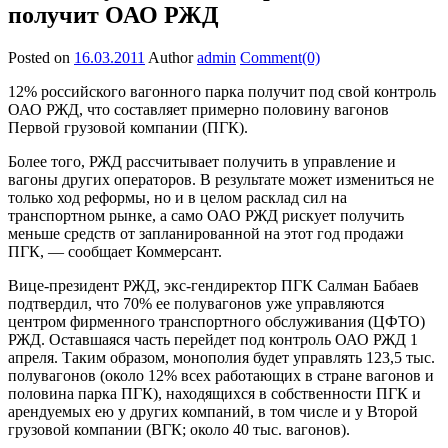
получит ОАО РЖД
Posted on
16.03.2011
Author
admin
Comment(0)
12% российского вагонного парка получит под свой контроль
ОАО РЖД, что составляет примерно половину вагонов
Первой грузовой компании (ПГК).
Более того, РЖД рассчитывает получить в управление и
вагоны других операторов. В результате может измениться не
только ход реформы, но и в целом расклад сил на
транспортном рынке, а само ОАО РЖД рискует получить
меньше средств от запланированной на этот год продажи
ПГК, — сообщает Коммерсант.
Вице-президент РЖД, экс-гендиректор ПГК Салман Бабаев
подтвердил, что 70% ее полувагонов уже управляются
центром фирменного транспортного обслуживания (ЦФТО)
РЖД. Оставшаяся часть перейдет под контроль ОАО РЖД 1
апреля. Таким образом, монополия будет управлять 123,5 тыс.
полувагонов (около 12% всех работающих в стране вагонов и
половина парка ПГК), находящихся в собственности ПГК и
арендуемых ею у других компаний, в том числе и у Второй
грузовой компании (ВГК; около 40 тыс. вагонов).