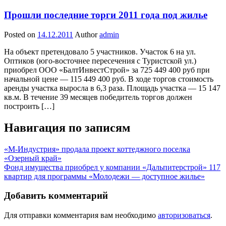
Прошли последние торги 2011 года под жилье
Posted on
14.12.2011
Author
admin
На объект претендовало 5 участников. Участок 6 на ул.
Оптиков (юго-восточнее пересечения с Туристской ул.)
приобрел ООО «БалтИнвестСтрой» за 725 449 400 руб при
начальной цене — 115 449 400 руб. В ходе торгов стоимость
аренды участка выросла в 6,3 раза. Площадь участка — 15 147
кв.м. В течение 39 месяцев победитель торгов должен
построить […]
Навигация по записям
«М-Индустрия» продала проект коттеджного поселка
«Озерный край»
Фонд имущества приобрел у компании «Дальпитерстрой» 117
квартир для программы «Молодежи — доступное жилье»
Добавить комментарий
Для отправки комментария вам необходимо
авторизоваться
.