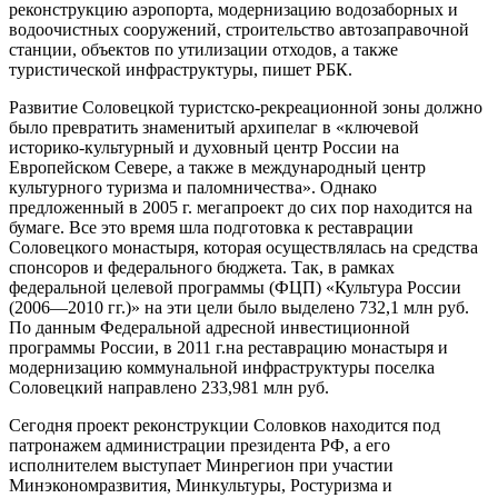
реконструкцию аэропорта, модернизацию водозаборных и
водоочи­стных сооружений, строительство автозаправочной
станции, объектов по утилизации отходов, а также
туристической инфраструктуры, пишет РБК.
Развитие Соловецкой туристско-рекреационной зоны должно
было превратить знаменитый архипелаг в «ключевой
историко-культурный и духовный центр России на
Европейском Севере, а также в международный центр
культурного туризма и паломничества». Однако
предложенный в 2005 г. мегапроект до сих пор находится на
бумаге. Все это время шла подготовка к реставрации
Соловецкого монастыря, которая осуществлялась на средства
спонсоров и федерального бюджета. Так, в рамках
федеральной целевой программы (ФЦП) «Культура России
(2006—2010 гг.)» на эти цели было выделено 732,1 млн руб.
По данным Федеральной адресной инвестиционной
программы России, в 2011 г.на реставрацию монастыря и
модернизацию коммунальной инфраструктуры поселка
Соловецкий направлено 233,981 млн руб.
Сегодня проект реконструкции Соловков находится под
патронажем администрации президента РФ, а его
исполнителем выступает Минрегион при участии
Минэкономразвития, Минкультуры, Ростуризма и