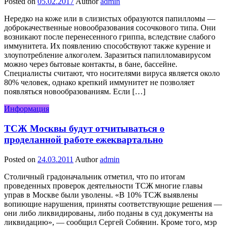
Posted on
05.02.2017
Author
admin
Нередко на коже или в слизистых образуются папилломы —
доброкачественные новообразования сосочкового типа. Они
возникают после перенесенного гриппа, вследствие слабого
иммунитета. Их появлению способствуют также курение и
злоупотребление алкоголем. Заразиться папилломавирусом
можно через бытовые контакты, в бане, бассейне.
Специалисты считают, что носителями вируса является около
80% человек, однако крепкий иммунитет не позволяет
появляться новообразованиям. Если […]
Информация
ТСЖ Москвы будут отчитываться о
проделанной работе ежеквартально
Posted on
24.03.2011
Author
admin
Столичный градоначальник отметил, что по итогам
проведенных проверок деятельности ТСЖ многие главы
управ в Москве были уволены. «В 10% ТСЖ выявлены
вопиющие нарушения, приняты соответствующие решения —
они либо ликвидированы, либо поданы в суд документы на
ликвидацию», — сообщил Сергей Собянин. Кроме того, мэр