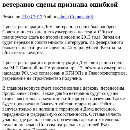
ветеранов сцены признана ошибкой
Posted on
23.03.2012
Author
admin
Comment(0)
Проект реставрации Дома ветеранов сцены был одобрен
Советом по сохранению культурного наследия. Объект
планируется сдать во второй половине 2013 года. Затем он
будет передан в собственность Петербурга. Из федерального
бюджеты на эти цели выделено 2,5 млрд рублей. Работы на
объекте уже ведутся.
Проект реставрации и реконструкции Дома ветеранов сцены
им. М.Г. Савиной на Петровском пр., 13, объекта культурного
наследия РФ, уже согласован в КГИОПе и Главгосэкспертизе,
разрешение на строительство получено.
В главном корпусе будет восстановлена церковь, перенесены
продольные стены. Также для 96 ветеранов будут созданы
отдельная столовая, медицинский корпус и прачечная. Также
будет произведено благоустройство территории. Работы
ведутся только на половине территории Дома ветеранов,
переданной в федеральную собственность. Остальная часть
участка, где располагались прачечная, гаражи и котельная,
недавно передана Союзом театральных деятелей РФ в
собственность Петербурга.