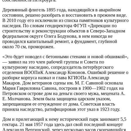
Деревянный флигель 1895 года, находящийся в аварийном
состоянии, решено разобрать и восстановить в прежнем виде.
В 2010 году его исключили из списка памятников культурного
наследия. По словам гендиректора ФГУП «Дирекции по
строительству и реконструкции объектов в Северо-Западном
федеральном округе Олега Бодунова, в нем никогда не
проводился капитальный ремонт, а фундамент, глубиной
около 70 см, проморожен.
«Это будет новодел с бетонными стенами и новой обшивкой»,
— заявил на это член рабочей группы и Совета по
культурному наследию, сопредседатель петербургского
отделения ВООПиК Александр Кононов. Ошибкой решение о
разборке корпуса назвал и глава КГИОПа Александр
Макаров. Дом ветеранов сцены им. М. Г. Савиной основала
Мария Гавриловна Савина, построив в 1900—1902 годах на
Петровском острове дом на деньги своего мужа, мецената А.
Е. Молчанова. Земля была защищена царским указом,
запрещающим ее отчуждение от дома. Советская власть
приняла наследство, ратифицировав этот указ в 1923 году.
Дом и прилегающий к нему исторический парк занимают 5,5
гектара. 21 мая 1957 года здесь дал свой последний концерт
Александр Вертинский, через несколько часов скончавшийся