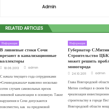
Admin
RELATED ARTICLES
Информация
Информация
В ливневые стоки Сочи
Губернатор С.Митин
врезают в канализационные
Строительство ЦБК
коллекторы
может решить проб
моногорода
Author
Posted on
admin
18.06.2013
Author
Posted on
admin
24.10.2011
С начала текущего года сотрудниками
Глава Новгородской област
«Сочиводоканала» выявлено несколько
Митин сообщил в своем бло
сотен случаев самовольных врезок
«реализация инвестиционно
ливневой канализации в основную. Такие
строительству в городе Пес
нарушения в Сочи допускаются
Новгородской области мощ
повсеместно, как на придомовой