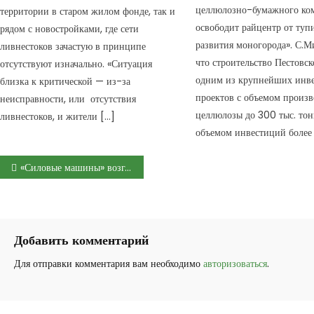
целлюлозно-бумажного ко
территории в старом жилом фонде, так и
освободит райцентр от туп
рядом с новостройками, где сети
развития моногорода». С.М
ливнестоков зачастую в принципе
что строительство Пестовск
отсутствуют изначально. «Ситуация
одним из крупнейших инв
близка к критической — из-за
проектов с объемом произв
неисправности, или отсутствия
целлюлозы до 300 тыс. тон
ливнестоков, и жители […]
объемом инвестиций более
Навигация по записям
«Силовые машины» возглавил Александр Ранцев
Добавить комментарий
Для отправки комментария вам необходимо
авторизоваться
.