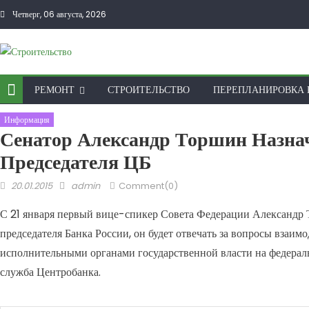
Skip to content
Четверг, 06 августа, 2026
РЕМОНТ
СТРОИТЕЛЬСТВО
ПЕРЕПЛАНИРОВКА 
Информация
Сенатор Александр Торшин Назна
Председателя ЦБ
Posted on
Author
20.01.2015
admin
Comment(0)
С 21 января первый вице-спикер Совета Федерации Александр 
председателя Банка России, он будет отвечать за вопросы взаим
исполнительными органами государственной власти на федерал
служба Центробанка.