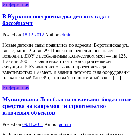
Информация
В Куркино построены два детских сада с
бассейнами
Posted on
18.12.2012
Author
admin
Новые детские сады появились по адресам: Воротынская ул.,
вл. 12, корп. 2 и вл. 29. Проектное решение позволяет
возводить ДОУ с необходимым количеством мест — на 125,
150 или 200 — в зависимости от градостроительной
ситуации. В Куркино использован проект детсада
вместимостью 150 мест. В здании детского сада оборудованы
плавательный бассейн, актовый и спортивный залы, […]
Информация
Муниципалы Ленобласти осваивают бюджетные
средства на капремонт и строительство
ключевых объектов
Posted on
09.11.2011
Author
admin
В Ленобласти инвестиции областного бюджета в объекты