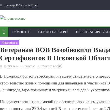
Skip to content
Пятница, 07 августа, 2026
РЕМОНТ
СТРОИТЕЛЬСТВО
ПЕРЕПЛАНИРОВКА 
Информация
Ветеранам ВОВ Возобновили Вы
Сертификатов В Псковской Облас
Posted on
Author
15.06.2011
admin
Comment(0)
В Псковской области возобновили выдачу свидетельств о предо
строительство жилых помещений для инвалидов и участников В
Ленинграда, вдов погибших и умерших инвалидов и участников
На осуществление полномочий по обеспечению жильем указанно
регион поступили 279,4 млн руб. В течение текущей недели 270