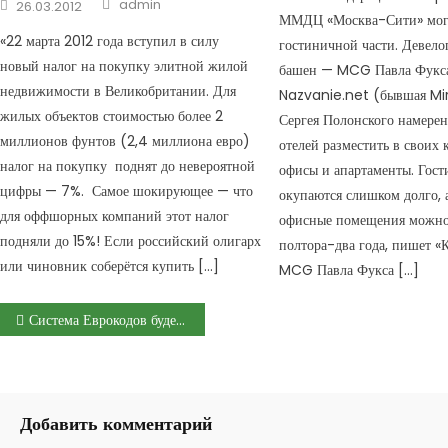
Author
Posted on
admin
26.03.2012
ММДЦ «Москва-Сити» мог
«22 марта 2012 года вступил в силу
гостиничной части. Девело
новый налог на покупку элитной жилой
башен — MCG Павла Фукс
недвижимости в Великобритании. Для
Nazvanie.net (бывшая Mi
жилых объектов стоимостью более 2
Сергея Полонского намерен
миллионов фунтов (2,4 миллиона евро)
отелей разместить в своих 
налог на покупку поднят до невероятной
офисы и апартаменты. Гос
цифры — 7%. Самое шокирующее — что
окупаются слишком долго, 
для оффшорных компаний этот налог
офисные помещения можно 
подняли до 15%! Если российский олигарх
полтора-два года, пишет «
или чиновник соберётся купить […]
MCG Павла Фукса […]
Навигация по записям
Система Еврокодов будет окончательно принята в России в 2015 году
Добавить комментарий