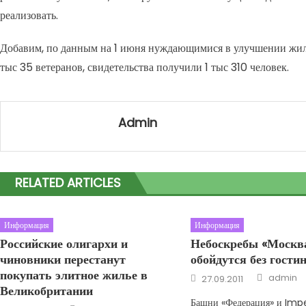
реализовать.
Добавим, по данным на 1 июня нуждающимися в улучшении жил
тыс 35 ветеранов, свидетельства получили 1 тыс 310 человек.
Admin
RELATED ARTICLES
Информация
Информация
Российские олигархи и
Небоскребы «Москв
чиновники перестанут
обойдутся без гости
покупать элитное жилье в
Author
Posted on
admin
27.09.2011
Великобритании
Башни «Федерация» и Imp