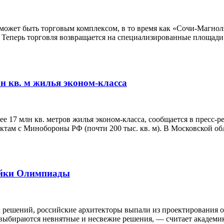
е может быть торговым комплексом, в то время как «Сочи-Магно
ей. Теперь торговля возвращается на специализированные площа
н кв. м жилья эконом-класса
е 17 млн кв. метров жилья эконом-класса, сообщается в пресс-
актам с Минобороны РФ (почти 200 тыс. кв. м). В Московской об
ойки Олимпиады
 решений, российские архитекторы выпали из проектирования ол
выбираются невнятные и несвежие решения, — считает академик