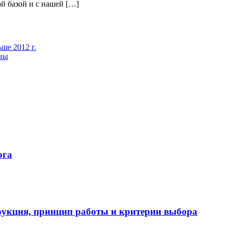
й базой и с нашей […]
ше 2012 г.
квы
ога
укция, принцип работы и критерии выбора