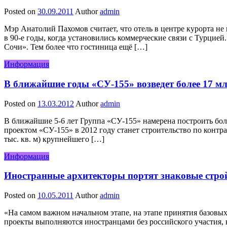
Posted on
30.09.2011
Author
admin
Мэр Анатолий Пахомов считает, что отель в центре курорта н
в 90-е годы, когда установились коммерческие связи с Турци
Сочи». Тем более что гостиница ещё […]
Информация
В ближайшие годы «СУ-155» возведет более 17 мл
Posted on
13.03.2012
Author
admin
В ближайшие 5-6 лет Группа «СУ-155» намерена построить боле
проектом «СУ-155» в 2012 году станет строительство по контр
тыс. кв. м) крупнейшего […]
Информация
Иностранные архитекторы портят знаковые стр
Posted on
10.05.2011
Author
admin
«На самом важном начальном этапе, на этапе принятия базовых
проекты выполняются иностранцами без российского участия, 