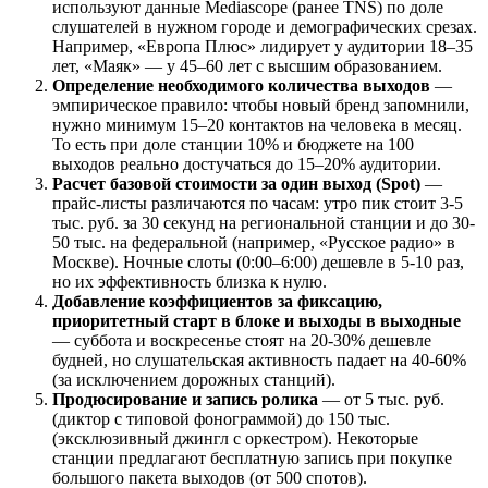
используют данные Mediascope (ранее TNS) по доле
слушателей в нужном городе и демографических срезах.
Например, «Европа Плюс» лидирует у аудитории 18–35
лет, «Маяк» — у 45–60 лет с высшим образованием.
Определение необходимого количества выходов
—
эмпирическое правило: чтобы новый бренд запомнили,
нужно минимум 15–20 контактов на человека в месяц.
То есть при доле станции 10% и бюджете на 100
выходов реально достучаться до 15–20% аудитории.
Расчет базовой стоимости за один выход (Spot)
—
прайс-листы различаются по часам: утро пик стоит 3-5
тыс. руб. за 30 секунд на региональной станции и до 30-
50 тыс. на федеральной (например, «Русское радио» в
Москве). Ночные слоты (0:00–6:00) дешевле в 5-10 раз,
но их эффективность близка к нулю.
Добавление коэффициентов за фиксацию,
приоритетный старт в блоке и выходы в выходные
— суббота и воскресенье стоят на 20-30% дешевле
будней, но слушательская активность падает на 40-60%
(за исключением дорожных станций).
Продюсирование и запись ролика
— от 5 тыс. руб.
(диктор с типовой фонограммой) до 150 тыс.
(эксклюзивный джингл с оркестром). Некоторые
станции предлагают бесплатную запись при покупке
большого пакета выходов (от 500 спотов).