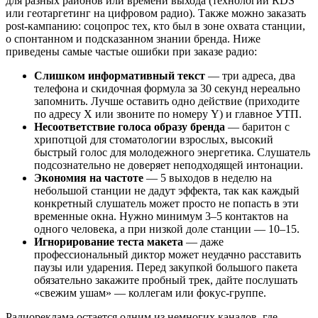
для разных районов или времени выхода (технологии RDS
или геотаргетинг на цифровом радио). Также можно заказать
post-кампанию: соцопрос тех, кто был в зоне охвата станции,
о спонтанном и подсказанном знании бренда. Ниже
приведены самые частые ошибки при заказе радио:
Слишком информативный текст
— три адреса, два
телефона и скидочная формула за 30 секунд нереально
запомнить. Лучше оставить одно действие (приходите
по адресу Х или звоните по номеру Y) и главное УТП.
Несоответствие голоса образу бренда
— баритон с
хрипотцой для стоматологии взрослых, высокий
быстрый голос для молодежного энергетика. Слушатель
подсознательно не доверяет неподходящей интонации.
Экономия на частоте
— 5 выходов в неделю на
небольшой станции не дадут эффекта, так как каждый
конкретный слушатель может просто не попасть в эти
временные окна. Нужно минимум 3–5 контактов на
одного человека, а при низкой доле станции — 10–15.
Игнорирование теста макета
— даже
профессиональный диктор может неудачно расставить
паузы или ударения. Перед закупкой большого пакета
обязательно закажите пробный трек, дайте послушать
«свежим ушам» — коллегам или фокус-группе.
Радиореклама остается одним из немногих каналов, где