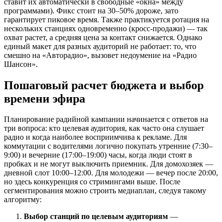
ставит их автоматически в свободные «окна» между
программами). Фикс стоит на 30–50% дороже, зато
гарантирует пиковое время. Также практикуется ротация на
нескольких станциях одновременно (кросс-продажи) — так
охват растет, а средняя цена за контакт снижается. Однако
единый макет для разных аудиторий не работает: то, что
смешно на «Авторадио», вызовет недоумение на «Радио
Шансон».
Пошаговый расчет бюджета и выбор
времени эфира
Планирование радийной кампании начинается с ответов на
три вопроса: кто целевая аудитория, как часто она слушает
радио и когда наиболее восприимчива к рекламе. Для
коммутации с водителями логично покупать утренние (7:30–
9:00) и вечерние (17:00–19:00) часы, когда люди стоят в
пробках и не могут выключить приемник. Для домохозяек —
дневной слот 10:00–12:00. Для молодежи — вечер после 20:00,
но здесь конкуренция со стримингами выше. После
сегментирования можно строить медиаплан, следуя такому
алгоритму:
Выбор станций по целевым аудиториям
—