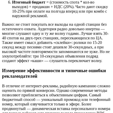
Итоговый бюджет
= (стоимость спота * кол-во
выходов) + продакшн + НДС (20%). Часто дают скидку
10-25% при оплате на полгода вперед или при комбо с
наружной рекламой.
Важно: не стоит покупать все выходы на одной станции без
остаточного охвата. Аудитория радио довольно инертна —
многие слушают одну и ту же волну годами. Лучше взять 30-
40 спотов на двух-трех станциях, пересекающихся по ЦА.
Также имеет смысл добавить «склейки»: ролики по 15-20
секунд между песнями стоят дешевле 30-секундных, а при
высокой частоте повторяемости запоминаются не хуже. Но не
злоупотребляйте: три 10-секундных объявления подряд
создают эффект «каши» — слушатель переключает волну.
Измерение эффективности и типичные ошибки
рекламодателей
В отличие от интернет-рекламы, радийную кампанию сложно
оценить по прямой конверсии. Однако современные методы
позволяют приблизиться к объективным цифрам. Самый
бюджетный способ — уникальный промокод или телефонный
номер, который озвучивается только в эфире. Более
продвинутый — динамическая вставка персонального номера