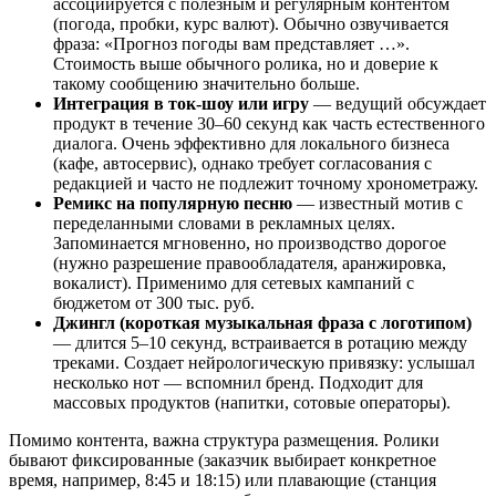
ассоциируется с полезным и регулярным контентом
(погода, пробки, курс валют). Обычно озвучивается
фраза: «Прогноз погоды вам представляет …».
Стоимость выше обычного ролика, но и доверие к
такому сообщению значительно больше.
Интеграция в ток-шоу или игру
— ведущий обсуждает
продукт в течение 30–60 секунд как часть естественного
диалога. Очень эффективно для локального бизнеса
(кафе, автосервис), однако требует согласования с
редакцией и часто не подлежит точному хронометражу.
Ремикс на популярную песню
— известный мотив с
переделанными словами в рекламных целях.
Запоминается мгновенно, но производство дорогое
(нужно разрешение правообладателя, аранжировка,
вокалист). Применимо для сетевых кампаний с
бюджетом от 300 тыс. руб.
Джингл (короткая музыкальная фраза с логотипом)
— длится 5–10 секунд, встраивается в ротацию между
треками. Создает нейрологическую привязку: услышал
несколько нот — вспомнил бренд. Подходит для
массовых продуктов (напитки, сотовые операторы).
Помимо контента, важна структура размещения. Ролики
бывают фиксированные (заказчик выбирает конкретное
время, например, 8:45 и 18:15) или плавающие (станция