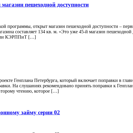
 магазин пешеходной доступности
ской программы, открыт магазин пешеходной доступности – перв
газина составляет 134 кв. м. «Это уже 45-й магазин пешеходной
овли КЭРППиТ […]
оекте Генплана Петербурга, который включает поправки в глав
равки. На слушаниях рекомендовано принять поправки к Генплану
второму чтению, которое […]
онному займу серии 02