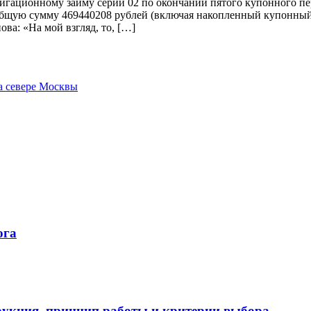
игационному займу серии 02 по окончании пятого купонного пе
бщую сумму 469440208 рублей (включая накопленный купонный 
а: «На мой взгляд, то, […]
а севере Москвы
ога
укция, принцип работы и критерии выбора