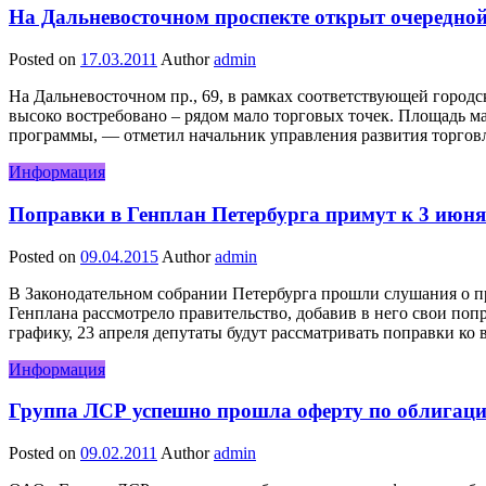
На Дальневосточном проспекте открыт очередной
Posted on
17.03.2011
Author
admin
На Дальневосточном пр., 69, в рамках соответствующей город
высоко востребовано – рядом мало торговых точек. Площадь ма
программы, — отметил начальник управления развития торг
Информация
Поправки в Генплан Петербурга примут к 3 июня
Posted on
09.04.2015
Author
admin
В Законодательном собрании Петербурга прошли слушания о пр
Генплана рассмотрело правительство, добавив в него свои поп
графику, 23 апреля депутаты будут рассматривать поправки ко 
Информация
Группа ЛСР успешно прошла оферту по облигаци
Posted on
09.02.2011
Author
admin