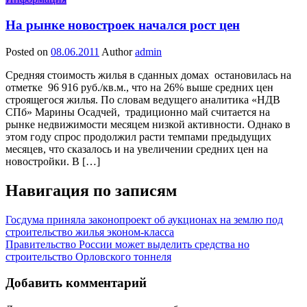
На рынке новостроек начался рост цен
Posted on
08.06.2011
Author
admin
Средняя стоимость жилья в сданных домах остановилась на
отметке 96 916 руб./кв.м., что на 26% выше средних цен
строящегося жилья. По словам ведущего аналитика «НДВ
СПб» Марины Осадчей, традиционно май считается на
рынке недвижимости месяцем низкой активности. Однако в
этом году спрос продолжил расти темпами предыдущих
месяцев, что сказалось и на увеличении средних цен на
новостройки. В […]
Навигация по записям
Госдума приняла законопроект об аукционах на землю под
строительство жилья эконом-класса
Правительство России может выделить средства но
строительство Орловского тоннеля
Добавить комментарий