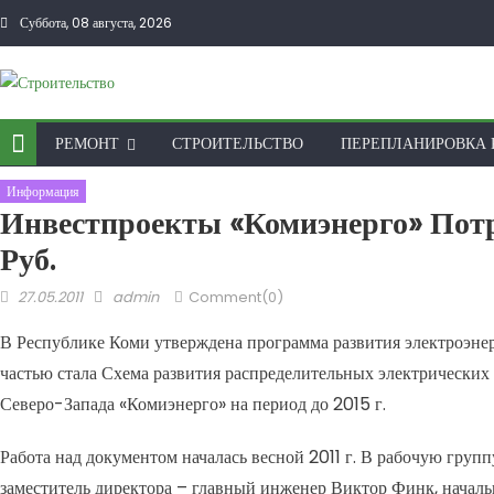
Skip to content
Суббота, 08 августа, 2026
РЕМОНТ
СТРОИТЕЛЬСТВО
ПЕРЕПЛАНИРОВКА 
Информация
Инвестпроекты «Комиэнерго» Пот
Руб.
Posted on
Author
27.05.2011
admin
Comment(0)
В Республике Коми утверждена программа развития электроэнер
частью стала Схема развития распределительных электрически
Северо-Запада «Комиэнерго» на период до 2015 г.
Работа над документом началась весной 2011 г. В рабочую гру
заместитель директора – главный инженер Виктор Финк, началь