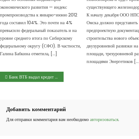
экономического развития — индекс
существующего железнодор
промпроизводства к январю-июню 2012
К началу декабря ООО НПО
года составил 104%. Это почти на 4%
Омска должно представить
превысило федеральный показатель и на
предпроектную документа
уровне среднего итога по Сибирскому
строительства нового объек
федеральному округу (СФО). В частности,
двухуровневой развязки н
Галина Бабкина отметила, […]
площади, трехуровневой ра
площадями Энергетиков […
Навигация по записям
Банк ВТБ выдал кредит на реконструкцию школы в Выборге
Добавить комментарий
Для отправки комментария вам необходимо
авторизоваться
.