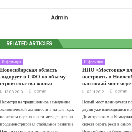
Admin
RELATED ARTICLES
Информация
Информация
Новосибирская область
НПО «Мостовик» пл
лидирует в СФО по объему
построить в Новоси
строительства жилья
вантовый мост чере
Author
Author
Posted on
Posted on
admin
admin
12.08.2013
03.11.2012
Несмотря на традиционное замедление
Новый мост планируется п
экономической активности в начале года,
двумя уже имеющимися мо
по итогам первых шести месяцев регион
Димитровским и Коммунал
продемонстрировал стабильное развитие.​
свяжет берега реки в самом
Один из основных индикаторов
Новосибирска и будет прох