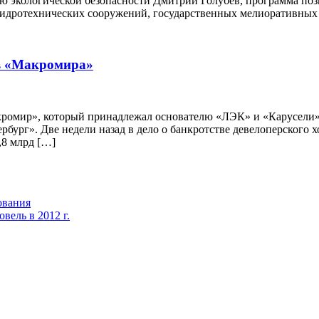
 экологической безопасности Дмитрий Голубев, программа поз
гидротехнических сооружений, государственных мелиоративных
в «Макромира»
ромир», который принадлежал основателю «ЛЭК» и «Карусели» 
рбург». Две недели назад в дело о банкротстве девелоперского 
,8 млрд […]
ования
вель в 2012 г.