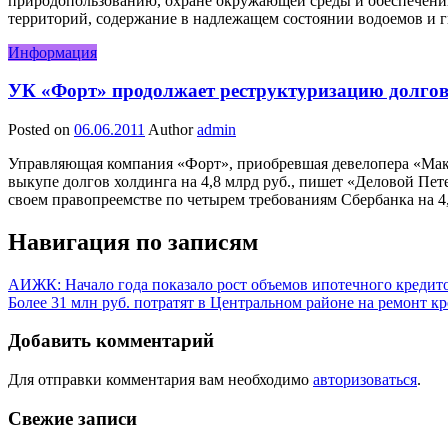
природопользованию, охране окружающей среды и обеспечению
территорий, содержание в надлежащем состоянии водоемов и 
Информация
УК «Форт» продолжает реструктуризацию долго
Posted on
06.06.2011
Author
admin
Управляющая компания «Форт», приобревшая девелопера «Мак
выкупе долгов холдинга на 4,8 млрд руб., пишет «Деловой Пете
своем правопреемстве по четырем требованиям Сбербанка на 4
Навигация по записям
АИЖК: Начало года показало рост объемов ипотечного кредит
Более 31 млн руб. потратят в Центральном районе на ремонт кро
Добавить комментарий
Для отправки комментария вам необходимо
авторизоваться
.
Свежие записи