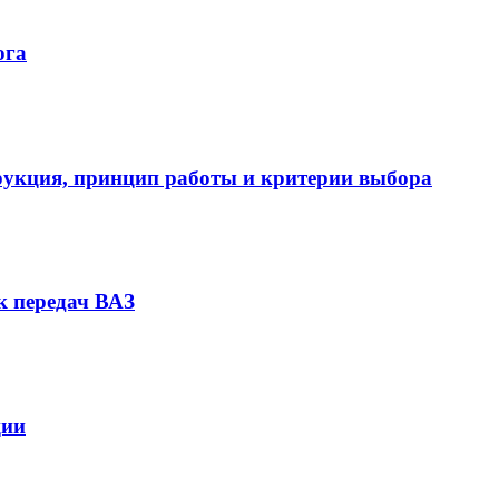
ога
укция, принцип работы и критерии выбора
к передач ВАЗ
ции