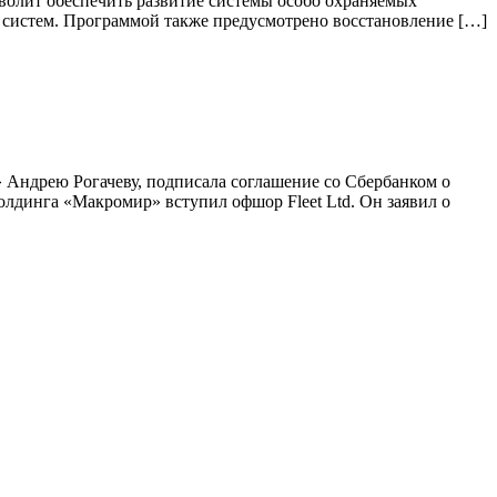
волит обеспечить развитие системы особо охраняемых
 систем. Программой также предусмотрено восстановление […]
Андрею Рогачеву, подписала соглашение со Сбербанком о
холдинга «Макромир» вступил офшор Fleet Ltd. Он заявил о