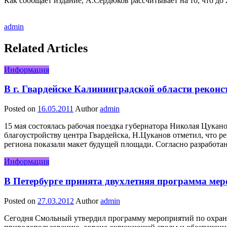
Как сообщает издание, А.Сердюков рассчитывает на то, что до
admin
Related Articles
Информация
В г. Гвардейске Калининградской области реконс
Posted on
16.05.2011
Author
admin
15 мая состоялась рабочая поездка губернатора Николая Цука
благоустройству центра Гвардейска, Н.Цуканов отметил, что р
региона показали макет будущей площади. Согласно разработа
Информация
В Петербурге принята двухлетняя программа ме
Posted on
27.03.2012
Author
admin
Сегодня Смольный утвердил программу мероприятий по охране