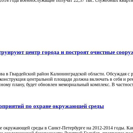
 2014 года военнослужащие получат 22,37 тыс. служебных кварти
труируют центр города и построят очистные соору
нова в Гвардейский район Калининградской области. Обсуждая с
еконструкция центральной площади должна включать в себя и ре
нному плану, будет обновлен мемориальный комплекс. В частнос
роприятий по охране окружающей среды
 окружающей среды в Санкт-Петербурге на 2012-2014 годы. Как