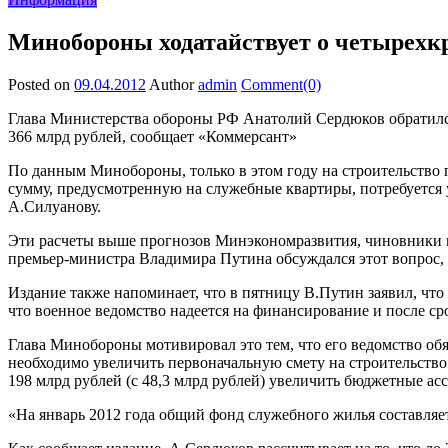
Минобороны ходатайствует о четырехк
Posted on
09.04.2012
Author
admin
Comment(0)
Глава Министерства обороны РФ Анатолий Сердюков обратился
366 млрд рублей, сообщает «Коммерсант»
По данным Минобороны, только в этом году на строительство п
сумму, предусмотренную на служебные квартиры, потребуется 
А.Силуанову.
Эти расчеты выше прогнозов Минэкономразвития, чиновники к
премьер-министра Владимира Путина обсуждался этот вопрос, з
Издание также напоминает, что в пятницу В.Путин заявил, что
что военное ведомство надеется на финансирование и после ср
Глава Минобороны мотивировал это тем, что его ведомство об
необходимо увеличить первоначальную смету на строительство 
198 млрд рублей (с 48,3 млрд рублей) увеличить бюджетные а
«На январь 2012 года общий фонд служебного жилья составляет