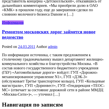
представитель концерна «Детскосельский», отказавшись от
дальнейших комментариев. «Мы приобрели долю в ОАО
«КМК» в прошлом году, еще до завершения сделки по
слиянию молочного бизнеса Danone и […]
Информация
Ремонтом московских дорог займется новое
ведомство
Posted on
24.03.2011
Author
admin
По информации источника, с таким предложением к
столичному градоначальнику вышел департамент жилищно-
коммунального хозяйства и благоустройства Москвы. «В
состав нового государственного бюджетного учреждения
(ГБУ) «Автомобильные дороги» войдут: ГУП «Дорожно-
механизированное управление N1», ГУП «ДЭК-3»
(обслуживает Третье транспортное кольцо), ГУП «Кольцевые
магистрали», ГУП «Доринвест», ГУП «Гендирекция «ТЕОС-
МС» (отвечает за состояние дорожной сети в районе ММДЦ
«Москва-Сити»)», — уточнил […]
Навигация по записям