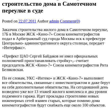
строительство дома в Самотечном
переулке в суде
Posted on
22.07.2011
Author
admin
Comment(0)
Заказчик строительства жилого дома в Самотечном переулке,
17Б в Москве ЖСК «Кино-7» Союза кинематографистов
подал в Арбитражный суд города Москвы иск к префектуре
Центрально- административного округа столицы, передает
«Интерфакс».
«Префект ЦАО Сергей Байдаков не имел официальных
полномочий приостанавливать стройку»,- считает
председатель ЖСК «Кино-7» Союза кинематографистов Рита
Беляковская.
По ее словам, УКС «Интеко» и ЖСК «Кино-7» выполняют
все обязательства, связанные с инвестконтрактом и даже берут
на себя дополнительные обязательства. На сегодняшний день
возведено уже все 13 этажей жилого комплекса и два уровня
подземного гаража. Идет прокладка строителями новых
инженерных сетей взамен старых, которые помимо дома
кинематографистов будут снабжать еще около 100 объектов.